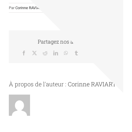
Par
Corinne RAVIART
|
09/11/2021
|
Actualité
|
0 commentaire
Partagez nos actualités
Facebook
X
Reddit
LinkedIn
WhatsApp
Tumblr
Pinterest
Vk
Email
À propos de l'auteur :
Corinne RAVIART