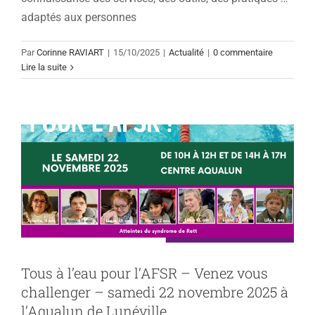
adaptés aux personnes
Tous à l’eau pour l’AFSR – Venez vous
Par
Corinne RAVIART
|
15/10/2025
|
Actualité
|
0 commentaire
Lire la suite
challenger – samedi 22 novembre 2025
à l’Aqualun de Lunéville
Actualité
Tous à l’eau pour l’AFSR – Venez vous
challenger – samedi 22 novembre 2025 à
l’Aqualun de Lunéville