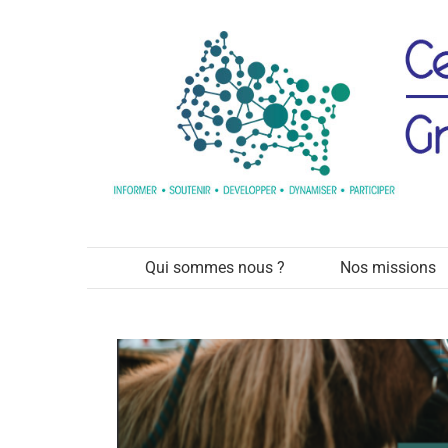
Passer
au
contenu
Cap’Handéo : Une certificati
accompagnent et accuei
Qui sommes nous ?
Nos missions