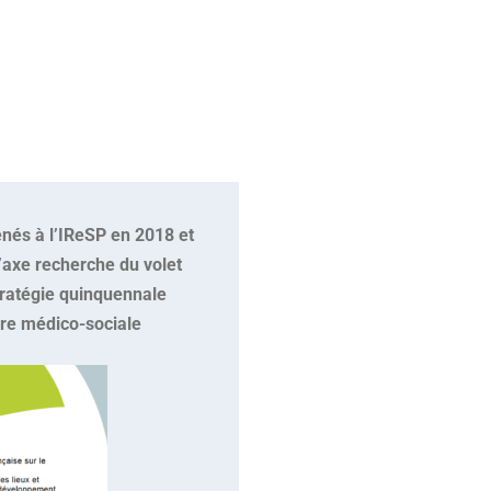
nés à l’IReSP en 2
018 et
’
axe recherche du volet
tratégie quinquennale
ffre médico
-sociale