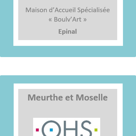
10 allée des Blanches Croix – Z.A. Tuileries
Référente: Mylène RICHARD
pointrelais54ref@crpge.org
Tél : 03.83.26.81.34