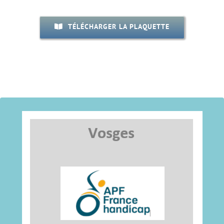
TÉLÉCHARGER LA PLAQUETTE
pointrelais88ref@crpge.org
Tél : 03.29.67.33.01
88000 Epinal