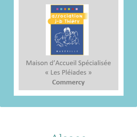
pointrelais55ref@crpge.org
Tél: 03.29.90.48.93
55200 Commercy
1 rue du Terme du Vin
Référente: Jacinthe MASSART – DE CARVALHO