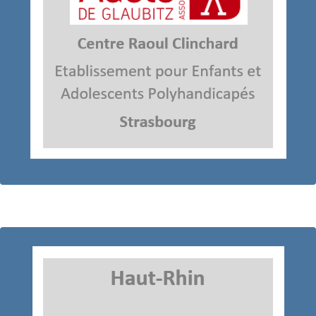
Tél : 03.88.65.80.00
67100 Strasbourg
80 Av. du Neuhof
Référente : Amina ROUYANI