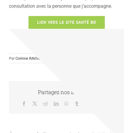
consultation avec la personne que j’accompagne.
LIEN VERS LE SITE SANTÉ BD
Par
Corinne RAVIART
|
01/03/2022
|
Actualité
|
0 commentaire
Partagez nos actualités
Facebook
X
Reddit
LinkedIn
WhatsApp
Tumblr
Pinterest
Vk
Email