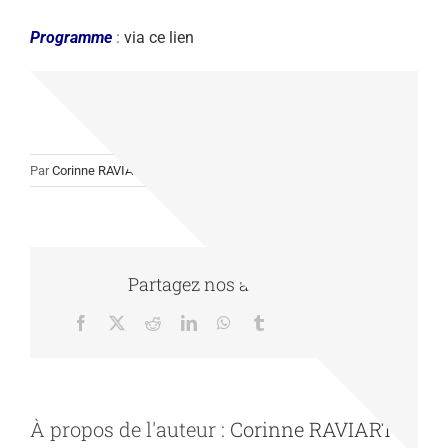
Programme
:
via ce lien
Par
Corinne RAVIART
|
14/08/2025
|
Actualité
|
0 commentaire
Partagez nos actualités
Facebook
X
Reddit
LinkedIn
WhatsApp
Tumblr
Pinterest
Vk
Email
À propos de l'auteur :
Corinne RAVIART