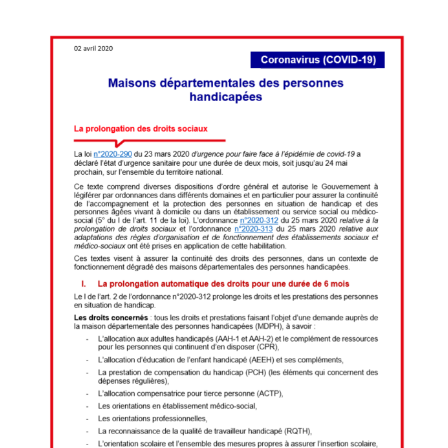
Voir
l'image
agrandie