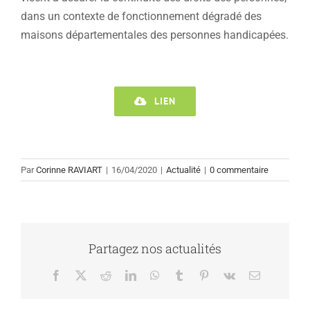
dans un contexte de fonctionnement dégradé des
maisons départementales des personnes handicapées.
LIEN
Par
Corinne RAVIART
|
16/04/2020
|
Actualité
|
0 commentaire
Partagez nos actualités
Facebook
X
Reddit
LinkedIn
WhatsApp
Tumblr
Pinterest
Vk
Email