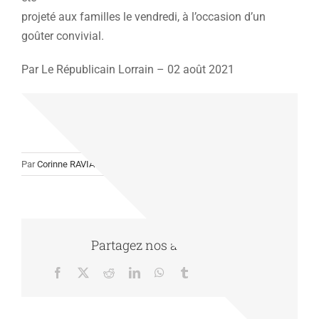
projeté aux familles le vendredi, à l’occasion d’un
goûter convivial.
Par
Le Républicain Lorrain
–
02 août 2021
Par
Corinne RAVIART
|
18/08/2021
|
Actualité
|
0 commentaire
Partagez nos actualités
Facebook
X
Reddit
LinkedIn
WhatsApp
Tumblr
Pinterest
Vk
Email