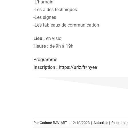
-L’humain
-Les aides techniques
-Les signes
-Les tableaux de communication
Lieu
:
en visio
Heure :
de 9h à 19h
Programme
Inscription :
https://urlz.fr/nyee
Par
Corinne RAVIART
|
12/10/2023
|
Actualité
|
0 commen