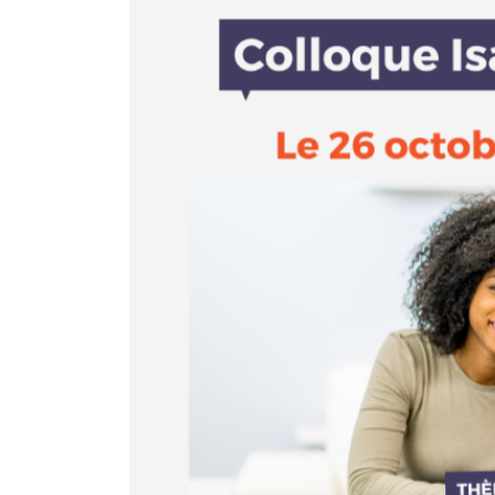
l'image
agrandie