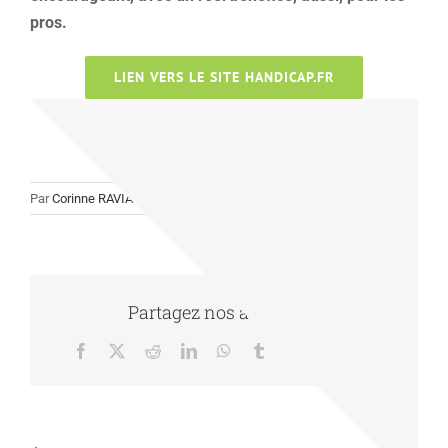
pros.
LIEN VERS LE SITE HANDICAP.FR
Par
Corinne RAVIART
|
04/05/2021
|
Actualité
|
0 commentaire
Partagez nos actualités
Facebook
X
Reddit
LinkedIn
WhatsApp
Tumblr
Pinterest
Vk
Email