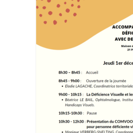
l'image
agrandie