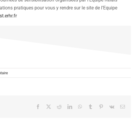
tions pratiques pour vous y rendre sur le site de l’Equipe
t.erhr.fr
taire
Facebook
X
Reddit
LinkedIn
WhatsApp
Tumblr
Pinterest
Vk
Ema