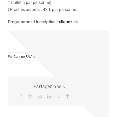
1 bulletin par personne).
| Proches aidants : 42 € par personne.
Programme et inscription :
cliquez ici
Par
Corinne RAVIART
|
22/09/2023
|
Actualité
|
0 commentaire
Partagez nos actualités
Facebook
X
Reddit
LinkedIn
WhatsApp
Tumblr
Pinterest
Vk
Email